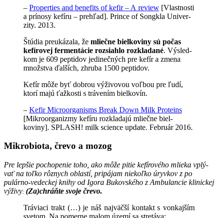
–
Prop­er­ties and ben­e­fits of kefir – A review
[Vlast­nosti
a⁠ prínosy kefíru – pre­hľad]
. Prince of Songk­la Univer­
zity. 2013.
Štú­dia preukáza­la, že
mliečne bielkoviny sú po­čas
kefírovej fer­men­tá­cie rozsi­ahlo rozk­ladané
. Vý­sled­
kom je 609 pep­ti­dov jedinečných pre kefír a zme­na
množ­stva ďalších, zhru­ba 1500 peptidov.
Kefír môže byť dobrou výživovou voľbou pre ľudí,
kto­rí majú ťažkosti s trávením bielkovín.
–
Kefir Microor­gan­isms Break Down Milk Pro­teins
[Mik
roor­ga­nizmy kefíru rozk­lada­jú mliečne biel­
koviny]
. SPLASH! milk sci­ence update. Február 2016.
Mikrobiota, črevo a mozog
Pre lep­šie pochope­nie toho, ako môže pitie kefírového mlieka vplý­
vať na toľko rôznych oblastí, pripá­jam
niekoľko úryvkov z
po
pulárno-vedec
kej kni­hy od Igo­ra Bukovského
z Ambu­lan­cie klin­ick­ej
výživy
(Za)­chráňte svo­je črevo.
:
Tráviaci trakt (…) je náš najväčší kon­takt s von­kaj­ším
sve­tom. Na pomerne mal­om území sa stretáva: