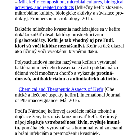
–
Milk kefir: com­po­si­tion, micro­bial cul­tures, bio
lo
gi
cal
ac­tivities, and relat­ed prod­ucts
[Mliečny kefír: zlože­nie,
mi­kro­biál­ne kultúry, biolo­gické aktiv­i­ty a⁠ súvisi­ace pro­
dukty]
. Fron­tiers in microbiol­ogy. 2015.
Bak­térie mliečne­ho kvase­nia nachádza­júce sa v kefí­re
dokážu znížiť obsah lak­tózy prostred­níctvom
β‑galactosi­dázy.
Kefír je tak vhod­ný aj pre ľudí,
ktorí sú voči laktó­ze ne­znášanliví.
Kefír sa tiež ukázal
ako účin­ný voči vyso­kému krvné­mu tlaku.
Poly­sachari­dová mat­i­ca nazý­vaná kefíran vytváraná
bak­téri­a­mi mliečne­ho kvase­nia je čas­to pok­ladaná za
účin­nú voči množstvu chorôb a vykazu­je
prot­iná­
dorovú, anti­bak­teriálnu a⁠ antimikotickú aktivitu.
–
Chem­i­cal and Ther­a­peu­tic Aspects of Kefir
[Che
mické a⁠ liečeb­né aspek­ty kefíru]
. Internatio­nal Jour­nal
of Pharma­covigilance. Máj 2016.
Podľa Národ­nej kefírovej aso­ciá­cie môžu tehot­né a⁠
dojči­ace ženy bez obáv konzu­movať kefír. Kefírový
nápoj
zlepšu­je vstre­bateľnosť živín, zvyšu­je imu­ni­
tu,
po­máha telu vyrov­nať sa s⁠ hor­monál­ny­mi zme­na­mi
a⁠ bráni infek­ciám a⁠ prem­nože­niu kvasiniek.