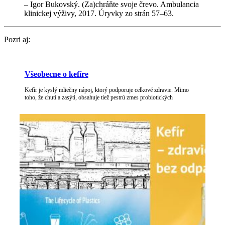
– Igor Bukovský. (Za)chráňte svo­je čre­vo. Ambu­lan­cia
klin­ick­ej výživy, 2017. Úryvky zo strán 57–63.
Pozri aj:
Všeobec­ne o kefíre
Kefír je kys­lý mliečny nápoj, ktorý pod­poru­je celkové zdra­vie. Mimo
toho, že chutí a⁠ zasýti, obsahu­je tiež pestrú zmes probiotických