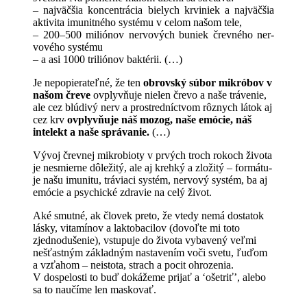
– najväčšia koncen­trá­cia bielych krviniek a najväčšia
ak­ti­vita imuni­tného sys­té­mu v celom našom tele,
– 200–500 mil­iónov ner­vových bu­niek črevného ner­
vové­ho systému
– a asi 1000 tril­iónov baktérii. (…)
Je nepopier­ateľné, že ten
obrovský súbor mikróbov v⁠
našom čreve
ovplyvňu­je nie­len čre­vo a naše tráve­nie,
ale cez blú­di­vý nerv a prostred­níctvom rôznych látok aj
cez krv
ovplyvňu­je náš mozog, naše emó­cie, náš
intelekt a naše sprá­vanie.
(…)
Vývoj črevnej mikro­bio­ty v prvých troch rokoch živo­ta
je nesmierne dôležitý, ale aj krehký a zložitý – for­má­tu­
je našu imu­ni­tu, tráviaci sys­tém, ner­vový sys­tém, ba aj
emó­cie a psy­chické zdravie na celý život.
Aké smut­né, ak človek pre­to, že vtedy nemá dosta­tok
lásky, vita­mínov a lak­to­bacilov (dovoľte mi toto
zjednodu­šenie), vstupu­je do živ­ota vybavený veľ­mi
nešťast­ným zá­kladným nas­tavením voči sve­tu, ľuďom
a vzťa­hom – neis­tota, stra­ch a poc­it ohrozenia.
V dospelosti to buď do­kážeme pri­jať a ‘ošetriť’, ale­bo
sa to naučíme len maskovať.