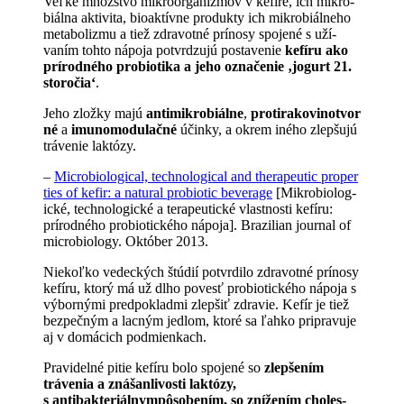
Veľké množst­vo mikroor­ga­niz­mov v⁠ kefíre, ich mi­kro­
biálna aktivi­ta, bio­aktív­ne pro­duk­ty ich mikro­biál­ne­ho
metab­o­liz­mu a⁠ tiež zdravot­né prínosy spo­jené s⁠ uží­
vaním tohto nápo­ja potvr­dzujú po­stavenie
kefíru ako
prírod­ného pro­bi­oti­ka a⁠ jeho ozna­čenie ‚jogurt 21.
storočia‘
.
Jeho zložky majú
anti
mi
kro
biálne
,
protira­kovi
not
vor
né
a⁠
imu
nomodu­lačné
účin­ky, a⁠ okrem iného zlepšu­jú
tráve­nie laktózy.
–
Micro­bi­o­log­i­cal, tech­no­log­i­cal and ther­a­peu­tic pro
per
ties of kefir: a nat­ur­al pro­bi­ot­ic bev­er­age
[Mikro­bio
log­
ické, techno­logick
é
a⁠ ter­apeutické vlast­nos­ti kefíru:
prírod­ného probiotic­kého nápo­ja]
. Brazil­ian jour­nal of
microbi­ology. Október 2013.
Niekoľko vedeck­ých štúdií potvrdi­lo zdravot­né prí­nosy
kefíru, ktorý má už dlho povesť pro­bi­otick­ého nápo­ja s⁠
výbor­nými pred­pok­lad­mi zlepšiť zdravie. Kefír je tiež
bez­pečným a⁠ lac­ným jed­lom, ktoré sa ľahko pripravu­je
aj v⁠ domá­cich podmienkach.
Pravidel­né pitie kefíru bolo spo­jené so
zlepšením
tráve­nia a⁠ znášan­livosti lak­tózy,
s antibakteriálnympôso­bením, so zníže­ním cho­les­