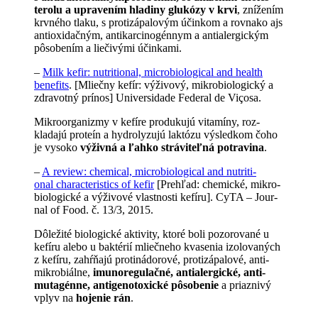
terolu a upravením hladiny glukózy v⁠ kr­vi
, znížením
krv­ného tlaku, s proti­zápalovým účinkom a rov­nako ajs⁠
anti­oxidač­ným, anti­karcino­gén­nym a⁠ antialergi­ckým
pôso­bením a⁠ liečiv­ými účinkami.
–
Milk kefir: nutri­tion­al, micro­bi­o­log­i­cal and health
be
n
ef­its
.
[
Mliečny kefír: výživový, mikro­bi­o­log­ický a⁠
zdravot­ný prínos
]
Uni­ver­si­dade Fed­er­al de Viçosa.
Mikroor­ga­nizmy v⁠ kefíre pro­duku­jú vita­míny, roz­
kladajú pro­teín a⁠ hydrolyzu­jú lak­tózu výsled­kom čoho
je vysoko
výživná a⁠ ľahko stráviteľná potrav­ina
.
–
A review: chem­i­cal, micro­bi­o­log­i­cal and nutriti­
onal cha
ra
cter­is­tics of kefir
[Pre­hľad: chemické, mikro­
bi­o­log­ické a⁠ vý­ži­vové vlast­nos­ti kefíru]
. CyTA – Jour­
nal of Food. č. 13/3, 2015.
Dôležité bio­log­ické aktiv­i­ty, ktoré boli pozorované u⁠
ke­fíru ale­bo u bak­térií mliečne­ho kvase­nia izo­lo­va­ných
z⁠ kefí­ru, zahŕňa­jú prot­iná­dorové, pro­tizá­palové, anti­
mikr­obiálne,
imu­no­regu­lač­né, antia­ler­gické, anti­
muta­gén­ne, antige­notoxi­cké pôsobe­nie
a⁠ pri­aznivý
vplyv na
hoje­nie⁠ rán
.