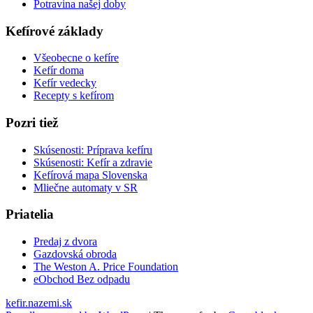
Potravina našej doby
Kefírové základy
Všeobecne o kefíre
Kefír doma
Kefír vedecky
Recepty s kefírom
Pozri tiež
Skúsenosti: Príprava kefíru
Skúsenosti: Kefír a zdravie
Kefírová mapa Slovenska
Mliečne automaty v SR
Priatelia
Predaj z dvora
Gazdovská obroda
The Weston A. Price Foundation
eObchod Bez odpadu
kefir.nazemi.sk