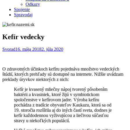
Odkazy
Spojenie
Spravodaj
Kefír vedecky
Svorad
16. mája 2018
2. júla 2020
O⁠ zdravot­ných účinkoch kefíru pojed­ná­va množst­vo ve­dec­kých
štúdií, ktorých pre­hľady sú dos­tup­né na inter­nete. Nižšie uvá­dza­m
prekla­dy úryv­kov niek­torých z nich:
Kefír je kvasený mliečny nápoj tvorený pôsobením
bak­térii a kvasiniek, ktoré žijú v⁠ sym­bi­otick­om
spoločen­stve v⁠ kefírovom jadre. Výro­ba kefíru
pochádza z tradí­cie obyva­teľov Kaukazu, ktorá sa od
19. storočia rozšíri­la aj do iných častí sve­ta, dodnes je
kefír kaž­do­den­nou vyživu­jú­cou a⁠ lieči­vou súčasťou
stravy u niekoľkých populácií.