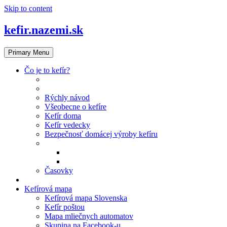
Skip to content
kefir.nazemi.sk
Primary Menu
Čo je to kefír?
Články o kefíre
Recepty s kefírom
Rýchly návod
Všeobecne o kefíre
Kefír doma
Kefír vedecky
Bezpečnosť domácej výroby kefíru
Kefírové knižky
Kniha Domáci hojivý kefír
Ilustrácie v knihe: Ivana Szabóová
Časovky
Kniha Domáci hojivý kefír
Kefírová mapa
Kefírová mapa Slovenska
Kefír poštou
Mapa mliečnych automatov
Skupina na Facebook‑u