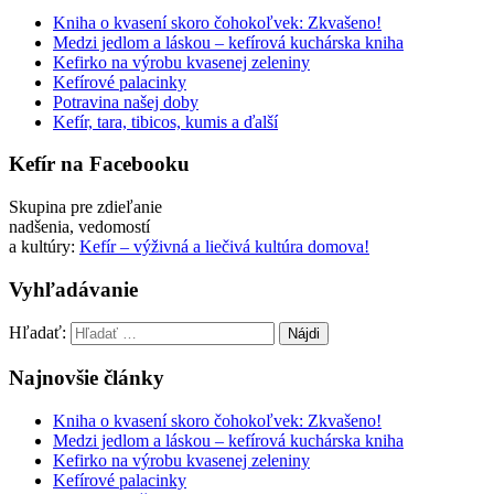
Kniha o kvasení skoro čohokoľvek: Zkvašeno!
Medzi jedlom a láskou – kefírová kuchárska kniha
Kefirko na výrobu kvasenej zeleniny
Kefírové palacinky
Potravina našej doby
Kefír, tara, tibicos, kumis a ďalší
Kefír na Facebooku
Skupina pre zdieľanie
nadše­nia, vedomostí
a kultúry:
Kefír – výživná a liečivá kultúra domova!
Vyhľadávanie
Hľadať:
Najnovšie články
Kniha o kvasení skoro čohokoľvek: Zkvašeno!
Medzi jedlom a láskou – kefírová kuchárska kniha
Kefirko na výrobu kvasenej zeleniny
Kefírové palacinky