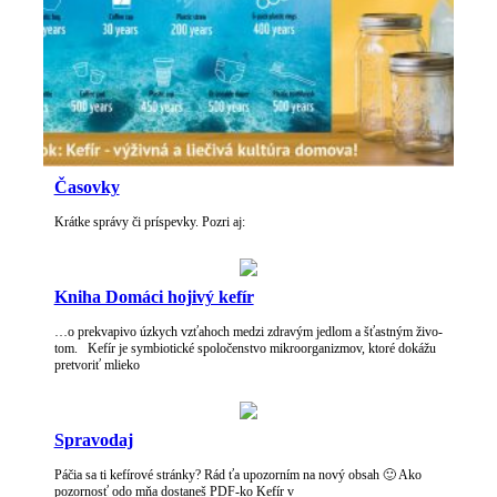
Časovky
Krátke správy či príspevky. Pozri aj:
Kni­ha Domá­ci hojivý kefír
…o prek­va­pi­vo úzkych vzťa­hoch medzi zdravým jed­lom a šťast­ným živ­o­
tom. Kefír je sym­bi­otické spoločen­st­vo mikroor­ga­niz­mov, ktoré dokážu
pretvoriť mlieko
Spravo­daj
Páčia sa ti kefírové stránky? Rád ťa upo­zorním na nový obsah 🙂 Ako
pozornosť odo mňa dostaneš PDF-ko Kefír v