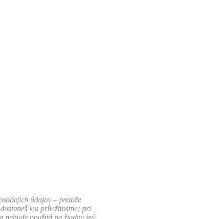
osob­ných úda­jov – pre­tože
staneš len príleži­tostne: pri
a neb­ude použitá na žiad­ny iný