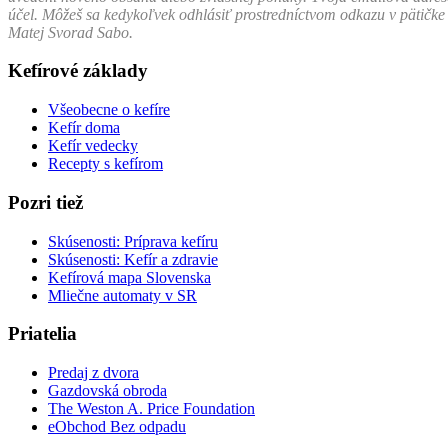
účel. Môžeš sa kedykoľvek odhlásiť prostred­níctvom odkazu v pätičke
Matej Svo­rad Sabo.
Kefírové základy
Všeobecne o kefíre
Kefír doma
Kefír vedecky
Recepty s kefírom
Pozri tiež
Skúsenosti: Príprava kefíru
Skúsenosti: Kefír a zdravie
Kefírová mapa Slovenska
Mliečne automaty v SR
Priatelia
Predaj z dvora
Gazdovská obroda
The Weston A. Price Foundation
eObchod Bez odpadu