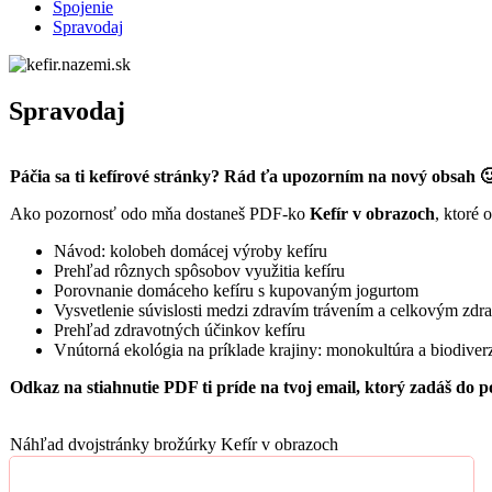
Spojenie
Spravodaj
Spravodaj
Páčia sa ti kefírové stránky? Rád ťa upo­zorním na nový obsah 
Ako pozornosť odo mňa dostaneš PDF-ko
Kefír v obra­zoch
, ktoré 
Návod: kolobeh domácej výro­by kefíru
Pre­hľad rôznych spô­sobov využi­tia kefíru
Porov­nanie domáce­ho kefíru s kupo­vaným jogurtom
Vysvetle­nie súvis­losti medzi zdravím trávením a celkovým zdra
Pre­hľad zdravot­ných účinkov kefíru
Vnú­torná ekoló­gia na prík­lade kra­jiny: monokultúra a biodiverz
Odkaz na sti­ah­nu­tie PDF ti príde na tvoj email, ktorý zadáš do 
Náhľad dvo­jstránky brožúrky Kefír v obrazoch