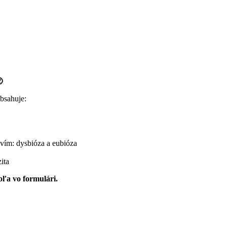

obsahuje:
vím: dys­bióza a eubióza
ita
poľa vo formulári.