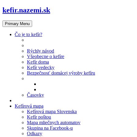
Skip
kefir.nazemi.sk
to
content
Primary Menu
Čo je to kefír?
Články o kefíre
Recepty s kefírom
Rýchly návod
Všeobecne o kefíre
Kefír doma
Kefír vedecky
Bezpečnosť domácej výroby kefíru
Kefírové knižky
Kniha Domáci hojivý kefír
Ilustrácie v knihe: Ivana Szabóová
Časovky
Kniha Domáci hojivý kefír
Kefírová mapa
Kefírová mapa Slovenska
Kefír poštou
Mapa mliečnych automatov
Skupina na Facebook‑u
Odkazy