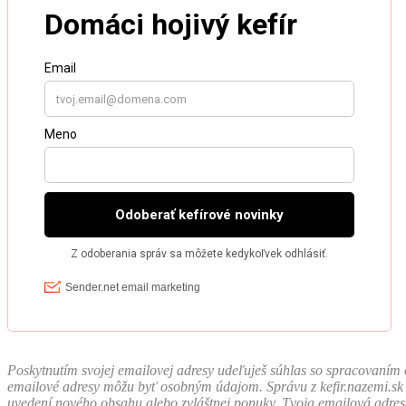
Poskyt­nutím svo­jej emailovej adresy udeľu­ješ súh­las so spra­co­v­aním 
emailové adresy môžu byť osob­ným úda­jom. Správu z kefir.nazemi.sk do
uve­dení nového obsahu ale­bo zvlášt­nej ponuky. Tvo­ja emailová adres